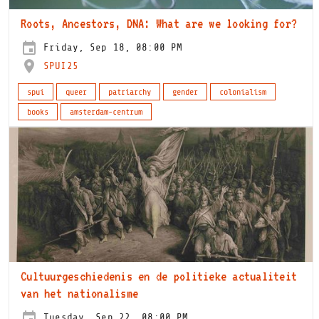
Roots, Ancestors, DNA: What are we looking for?
Friday, Sep 18, 08:00 PM
SPUI25
spui
queer
patriarchy
gender
colonialism
books
amsterdam-centrum
Cultuurgeschiedenis en de politieke actualiteit
van het nationalisme
Tuesday, Sep 22, 08:00 PM