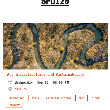
SPUI25
AI, Infrastructures and Sustainability
Wednesday, Sep 02, 08:00 PM
SPUI25
discussion
books
amsterdam-centrum
spui
plants
ecology