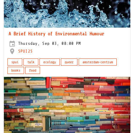
A Brief History of Environmental Humour
Thursday, Sep 03, 08:00 PM
SPUI25
spui
talk
ecology
queer
amsterdam-centrum
books
food