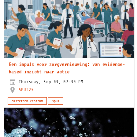
Een impuls voor zorgvernieuwing: van evidence-
based inzicht naar actie
Thursday, Sep 03, 02:30 PM
SPUI25
amsterdam-centrum
spui