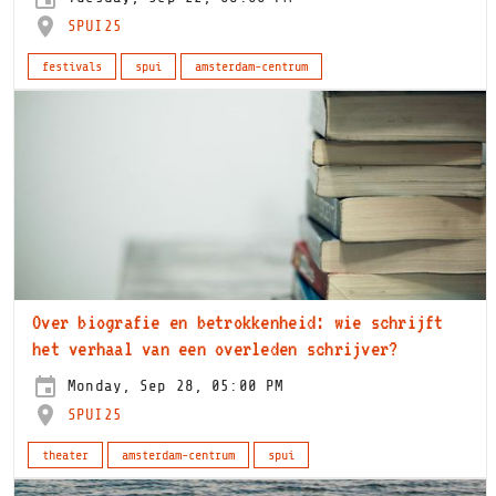
SPUI25
festivals
spui
amsterdam-centrum
Over biografie en betrokkenheid: wie schrijft
het verhaal van een overleden schrijver?
Monday, Sep 28, 05:00 PM
SPUI25
theater
amsterdam-centrum
spui