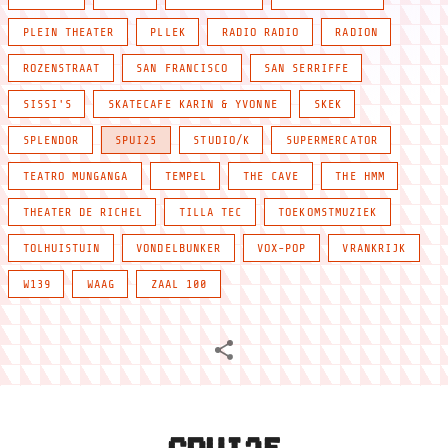
PLEIN THEATER
PLLEK
RADIO RADIO
RADION
ROZENSTRAAT
SAN FRANCISCO
SAN SERRIFFE
SISSI'S
SKATECAFE KARIN & YVONNE
SKEK
SPLENDOR
SPUI25
STUDIO/K
SUPERMERCATOR
TEATRO MUNGANGA
TEMPEL
THE CAVE
THE HMM
THEATER DE RICHEL
TILLA TEC
TOEKOMSTMUZIEK
TOLHUISTUIN
VONDELBUNKER
VOX-POP
VRANKRIJK
W139
WAAG
ZAAL 100