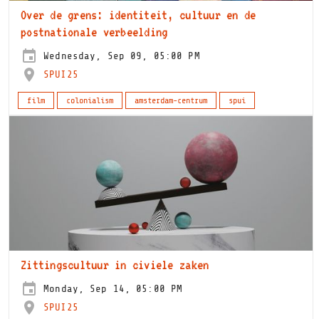
​​Over de grens: identiteit, cultuur en de
postnationale verbeelding​
Wednesday, Sep 09, 05:00 PM
SPUI25
film
colonialism
amsterdam-centrum
spui
Zittingscultuur in civiele zaken
Monday, Sep 14, 05:00 PM
SPUI25