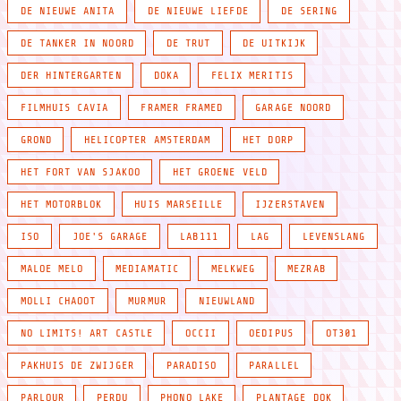
DE NIEUWE ANITA
DE NIEUWE LIEFDE
DE SERING
DE TANKER IN NOORD
DE TRUT
DE UITKIJK
DER HINTERGARTEN
DOKA
FELIX MERITIS
FILMHUIS CAVIA
FRAMER FRAMED
GARAGE NOORD
GROND
HELICOPTER AMSTERDAM
HET DORP
HET FORT VAN SJAKOO
HET GROENE VELD
HET MOTORBLOK
HUIS MARSEILLE
IJZERSTAVEN
ISO
JOE'S GARAGE
LAB111
LAG
LEVENSLANG
MALOE MELO
MEDIAMATIC
MELKWEG
MEZRAB
MOLLI CHAOOT
MURMUR
NIEUWLAND
NO LIMITS! ART CASTLE
OCCII
OEDIPUS
OT301
PAKHUIS DE ZWIJGER
PARADISO
PARALLEL
PARLOUR
PERDU
PHONO LAKE
PLANTAGE DOK