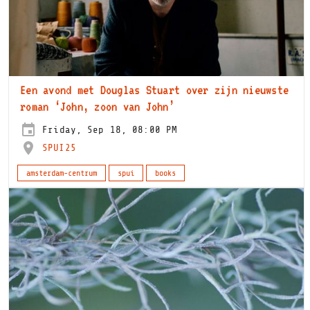
Een avond met Douglas Stuart over zijn nieuwste
roman ‘John, zoon van John’
Friday, Sep 18, 08:00 PM
SPUI25
amsterdam-centrum
spui
books