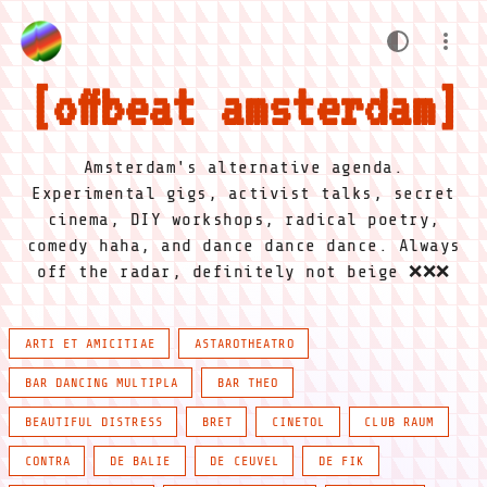
offbeat amsterdam
Amsterdam's alternative agenda.
Experimental gigs, activist talks, secret
cinema, DIY workshops, radical poetry,
comedy haha, and dance dance dance. Always
off the radar, definitely not beige ❌❌❌
ARTI ET AMICITIAE
ASTAROTHEATRO
BAR DANCING MULTIPLA
BAR THEO
BEAUTIFUL DISTRESS
BRET
CINETOL
CLUB RAUM
CONTRA
DE BALIE
DE CEUVEL
DE FIK