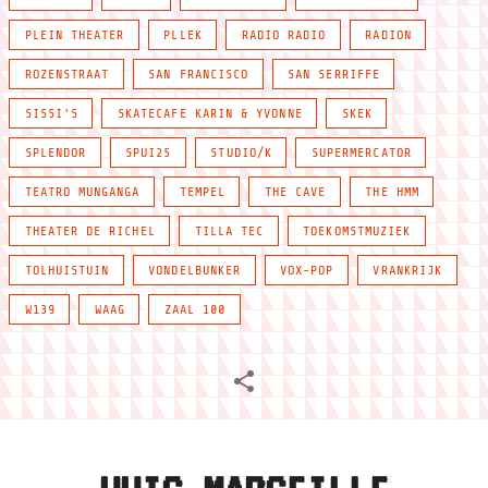
PLEIN THEATER
PLLEK
RADIO RADIO
RADION
ROZENSTRAAT
SAN FRANCISCO
SAN SERRIFFE
SISSI'S
SKATECAFE KARIN & YVONNE
SKEK
SPLENDOR
SPUI25
STUDIO/K
SUPERMERCATOR
TEATRO MUNGANGA
TEMPEL
THE CAVE
THE HMM
THEATER DE RICHEL
TILLA TEC
TOEKOMSTMUZIEK
TOLHUISTUIN
VONDELBUNKER
VOX-POP
VRANKRIJK
W139
WAAG
ZAAL 100