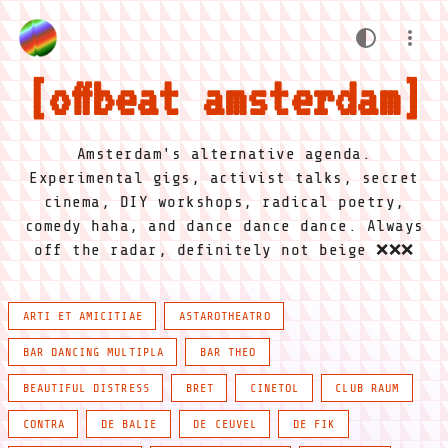
offbeat amsterdam
Amsterdam's alternative agenda.
Experimental gigs, activist talks, secret
cinema, DIY workshops, radical poetry,
comedy haha, and dance dance dance. Always
off the radar, definitely not beige ❌❌❌
ARTI ET AMICITIAE
ASTAROTHEATRO
BAR DANCING MULTIPLA
BAR THEO
BEAUTIFUL DISTRESS
BRET
CINETOL
CLUB RAUM
CONTRA
DE BALIE
DE CEUVEL
DE FIK