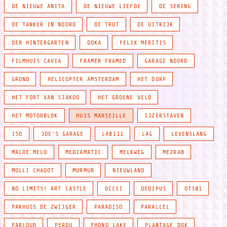
DE NIEUWE ANITA
DE NIEUWE LIEFDE
DE SERING
DE TANKER IN NOORD
DE TRUT
DE UITKIJK
DER HINTERGARTEN
DOKA
FELIX MERITIS
FILMHUIS CAVIA
FRAMER FRAMED
GARAGE NOORD
GROND
HELICOPTER AMSTERDAM
HET DORP
HET FORT VAN SJAKOO
HET GROENE VELD
HET MOTORBLOK
HUIS MARSEILLE
IJZERSTAVEN
ISO
JOE'S GARAGE
LAB111
LAG
LEVENSLANG
MALOE MELO
MEDIAMATIC
MELKWEG
MEZRAB
MOLLI CHAOOT
MURMUR
NIEUWLAND
NO LIMITS! ART CASTLE
OCCII
OEDIPUS
OT301
PAKHUIS DE ZWIJGER
PARADISO
PARALLEL
PARLOUR
PERDU
PHONO LAKE
PLANTAGE DOK