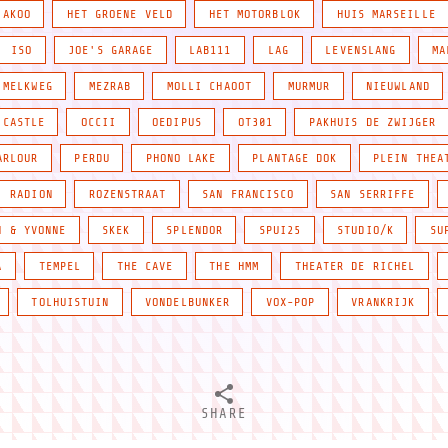
JAKOO
HET GROENE VELD
HET MOTORBLOK
HUIS MARSEILLE
ISO
JOE'S GARAGE
LAB111
LAG
LEVENSLANG
MA
MELKWEG
MEZRAB
MOLLI CHAOOT
MURMUR
NIEUWLAND
 CASTLE
OCCII
OEDIPUS
OT301
PAKHUIS DE ZWIJGER
ARLOUR
PERDU
PHONO LAKE
PLANTAGE DOK
PLEIN THEA
RADION
ROZENSTRAAT
SAN FRANCISCO
SAN SERRIFFE
N & YVONNE
SKEK
SPLENDOR
SPUI25
STUDIO/K
SU
A
TEMPEL
THE CAVE
THE HMM
THEATER DE RICHEL
TOLHUISTUIN
VONDELBUNKER
VOX-POP
VRANKRIJK
SHARE