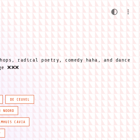
hops, radical poetry, comedy haha, and dance
ige ❌❌❌
DE CEUVEL
N NOORD
LMHUIS CAVIA
P