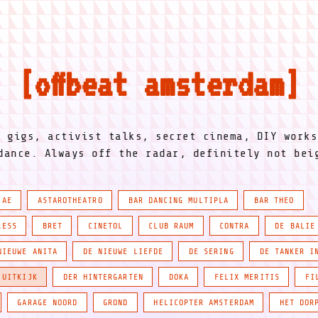
offbeat amsterdam
l gigs, activist talks, secret cinema, DIY works
dance. Always off the radar, definitely not be
IAE
ASTAROTHEATRO
BAR DANCING MULTIPLA
BAR THEO
RESS
BRET
CINETOL
CLUB RAUM
CONTRA
DE BALIE
NIEUWE ANITA
DE NIEUWE LIEFDE
DE SERING
DE TANKER I
 UITKIJK
DER HINTERGARTEN
DOKA
FELIX MERITIS
FI
GARAGE NOORD
GROND
HELICOPTER AMSTERDAM
HET DOR