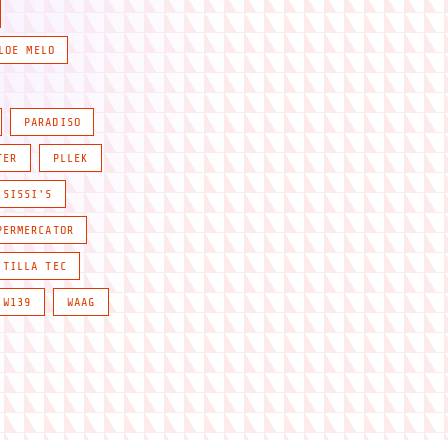
LOE MELO
PARADISO
TER
PLLEK
SISSI'S
PERMERCATOR
TILLA TEC
W139
WAAG