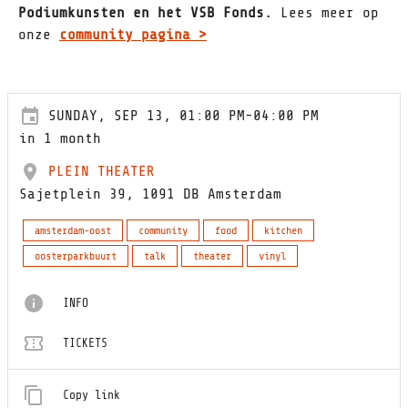
Podiumkunsten en het VSB Fonds.
Lees meer op
onze
community
pagina >
SUNDAY, SEP 13, 01:00 PM-04:00 PM
in 1 month
PLEIN THEATER
Sajetplein 39, 1091 DB Amsterdam
amsterdam-oost
community
food
kitchen
oosterparkbuurt
talk
theater
vinyl
INFO
TICKETS
Copy link