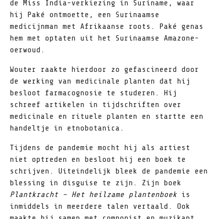
de Miss India-verkiezing in Suriname, waar
hij Paké ontmoette, een Surinaamse
medicijnman met Afrikaanse roots. Paké genas
hem met optaten uit het Surinaamse Amazone-
oerwoud.
Wouter raakte hierdoor zo gefascineerd door
de werking van medicinale planten dat hij
besloot farmacognosie te studeren. Hij
schreef artikelen in tijdschriften over
medicinale en rituele planten en startte een
handeltje in etnobotanica.
Tijdens de pandemie mocht hij als artiest
niet optreden en besloot hij een boek te
schrijven. Uiteindelijk bleek de pandemie een
blessing in disguise te zijn. Zijn boek
Plantkracht – Het heilzame plantenboek
is
inmiddels in meerdere talen vertaald. Ook
maakte hij samen met componist en muzikant