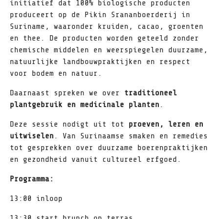
initiatief dat 100% biologische producten
produceert op de Pikin Srananboerderij in
Suriname, waaronder kruiden, cacao, groenten
en thee. De producten worden geteeld zonder
chemische middelen en weerspiegelen duurzame,
natuurlijke landbouwpraktijken en respect
voor bodem en natuur.
Daarnaast spreken we over
traditioneel
plantgebruik en medicinale planten
.
Deze sessie nodigt uit tot
proeven, leren en
uitwiselen
. Van Surinaamse smaken en remedies
tot gesprekken over duurzame boerenpraktijken
en gezondheid vanuit cultureel erfgoed.
Programma:
13:00 inloop
13:30 start brunch op terras