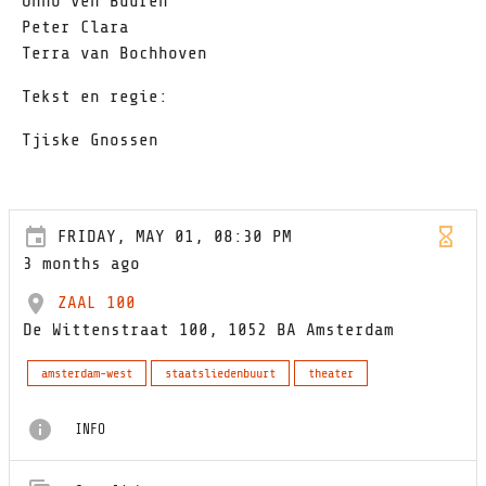
Onno ven Buuren
Peter Clara
Terra van Bochhoven
Tekst en regie:
Tjiske Gnossen
FRIDAY, MAY 01, 08:30 PM
3 months ago
ZAAL 100
De Wittenstraat 100, 1052 BA Amsterdam
amsterdam-west
staatsliedenbuurt
theater
INFO