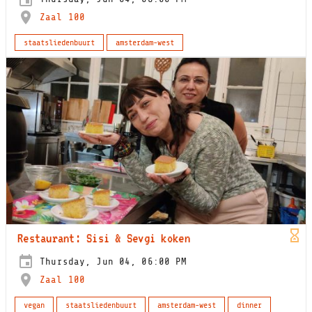
Zaal 100
staatsliedenbuurt
amsterdam-west
Restaurant: Sisi & Sevgi koken
Thursday, Jun 04, 06:00 PM
Zaal 100
vegan
staatsliedenbuurt
amsterdam-west
dinner