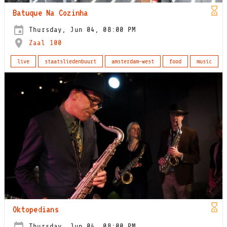
Batuque Na Cozinha
Thursday, Jun 04, 08:00 PM
Zaal 100
live
staatsliedenbuurt
amsterdam-west
food
music
Oktopedians
Thursday, Jun 04, 08:00 PM