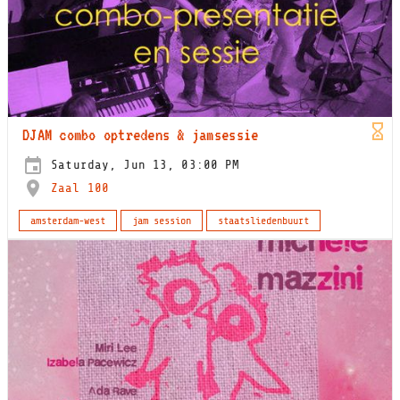
DJAM combo optredens & jamsessie
Saturday, Jun 13, 03:00 PM
Zaal 100
amsterdam-west
jam session
staatsliedenbuurt