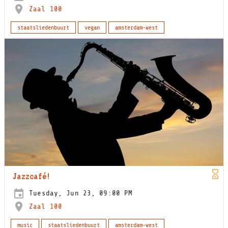
Zaal 100
staatsliedenbuurt
vegan
amsterdam-west
Jazzcafé!
Tuesday, Jun 23, 09:00 PM
Zaal 100
music
staatsliedenbuurt
amsterdam-west