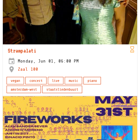
Strampalati
Monday, Jun 01, 06:00 PM
Zaal 100
vegan
concert
live
music
piano
amsterdam-west
staatsliedenbuurt