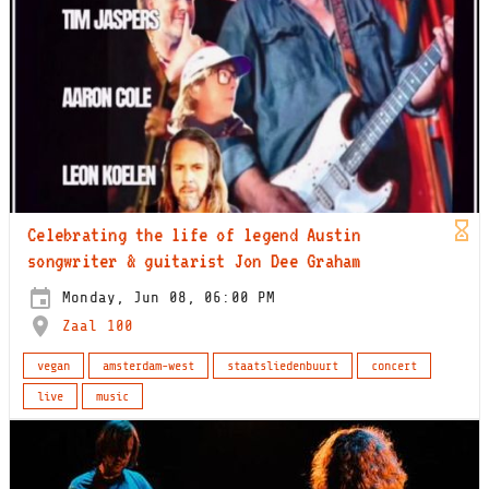
Celebrating the life of legend Austin
songwriter & guitarist Jon Dee Graham
Monday, Jun 08, 06:00 PM
Zaal 100
vegan
amsterdam-west
staatsliedenbuurt
concert
live
music