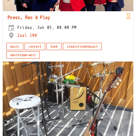
Press, Rec & Play
Friday, Jun 05, 08:00 PM
Zaal 100
music
concert
funk
staatsliedenbuurt
amsterdam-west