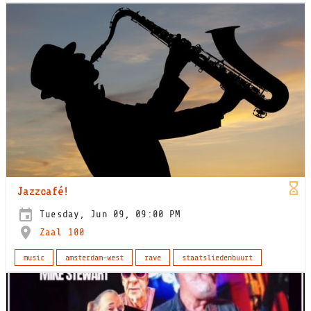
Jazzcafé!
Tuesday, Jun 09, 09:00 PM
Zaal 100
music
amsterdam-west
rave
staatsliedenbuurt