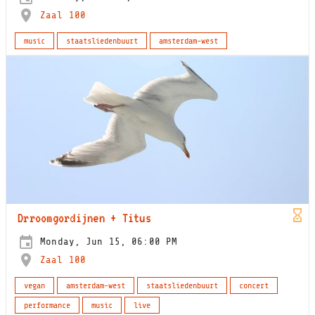
Zaal 100
music
staatsliedenbuurt
amsterdam-west
Drroomgordijnen + Titus
Monday, Jun 15, 06:00 PM
Zaal 100
vegan
amsterdam-west
staatsliedenbuurt
concert
performance
music
live