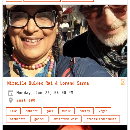
Mireille Buldeo Rai & Lorand Sarna
Monday, Jun 22, 06:00 PM
Zaal 100
live
concert
jazz
music
poetry
vegan
orchestra
gospel
amsterdam-west
staatsliedenbuurt