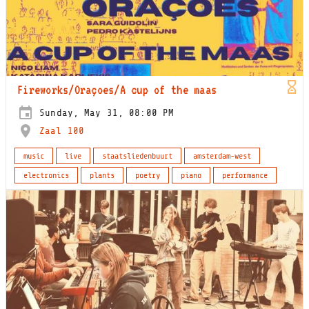
Fireworks/Oraçoes/A cup of the maas
Sunday, May 31, 08:00 PM
Zaal 100
music
live
staatsliedenbuurt
amsterdam-west
electronics
plants
poetry
piano
performance