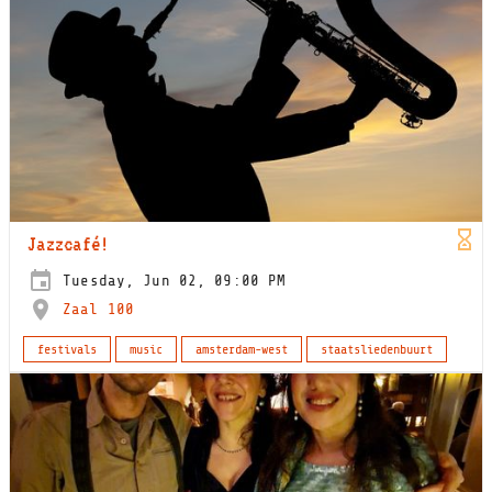
Jazzcafé!
Tuesday, Jun 02, 09:00 PM
Zaal 100
festivals
music
amsterdam-west
staatsliedenbuurt