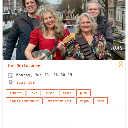
The Gritmoaners
Monday, Jun 29, 06:00 PM
Zaal 100
concert
live
music
blues
punk
staatsliedenbuurt
amsterdam-west
vegan
rock