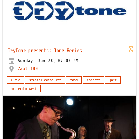
TryTone presents: Tone Series
Sunday, Jun 28, 07:00 PM
Zaal 100
music
staatsliedenbuurt
food
concert
jazz
amsterdam-west