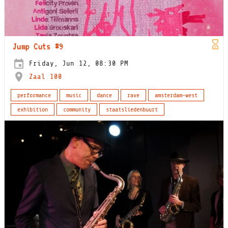
Jump Cuts #9
Friday, Jun 12, 08:30 PM
Zaal 100
performance
music
dance
rave
amsterdam-west
exhibition
community
staatsliedenbuurt