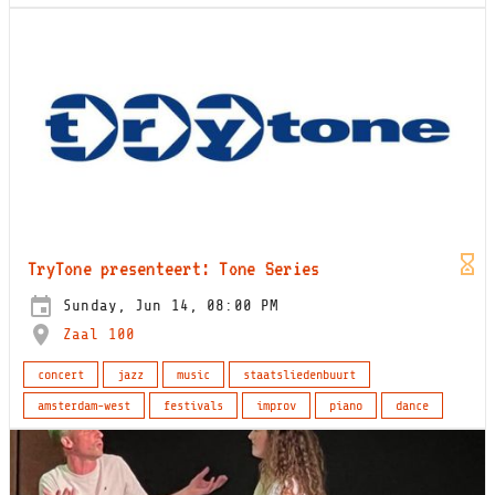
TryTone presenteert: Tone Series
Sunday, Jun 14, 08:00 PM
Zaal 100
concert
jazz
music
staatsliedenbuurt
amsterdam-west
festivals
improv
piano
dance