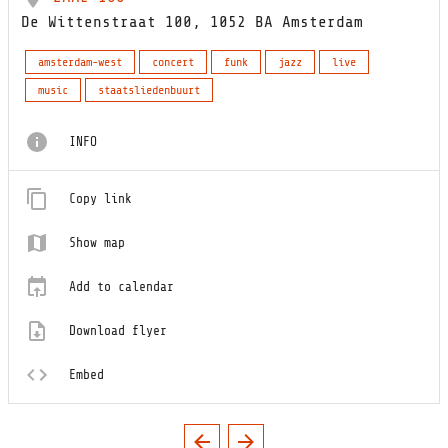
De Wittenstraat 100, 1052 BA Amsterdam
amsterdam-west
concert
funk
jazz
live
music
staatsliedenbuurt
INFO
Copy link
Show map
Add to calendar
Download flyer
Embed