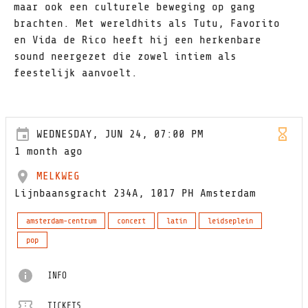
maar ook een culturele beweging op gang
brachten. Met wereldhits als Tutu, Favorito
en Vida de Rico heeft hij een herkenbare
sound neergezet die zowel intiem als
feestelijk aanvoelt.
WEDNESDAY, JUN 24, 07:00 PM
1 month ago
MELKWEG
Lijnbaansgracht 234A, 1017 PH Amsterdam
amsterdam-centrum
concert
latin
leidseplein
pop
INFO
TICKETS