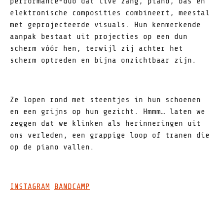
performance-duo dat live zang, piano, bas en
elektronische composities combineert, meestal
met geprojecteerde visuals. Hun kenmerkende
aanpak bestaat uit projecties op een dun
scherm vóór hen, terwijl zij achter het
scherm optreden en bijna onzichtbaar zijn.
Ze lopen rond met steentjes in hun schoenen
en een grijns op hun gezicht. Hmmm… laten we
zeggen dat we klinken als herinneringen uit
ons verleden, een grappige loop of tranen die
op de piano vallen.
INSTAGRAM
BANDCAMP