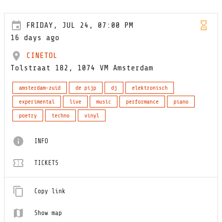
FRIDAY, JUL 24, 07:00 PM
16 days ago
CINETOL
Tolstraat 182, 1074 VM Amsterdam
amsterdam-zuid
de pijp
dj
elektronisch
experimental
live
music
performance
piano
poetry
techno
vinyl
INFO
TICKETS
Copy link
Show map