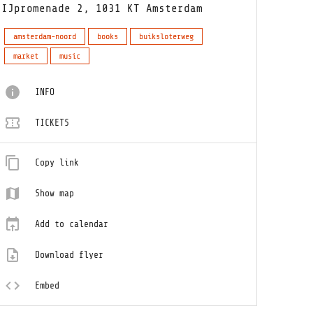
IJpromenade 2, 1031 KT Amsterdam
amsterdam-noord
books
buiksloterweg
market
music
INFO
TICKETS
Copy link
Show map
Add to calendar
Download flyer
Embed