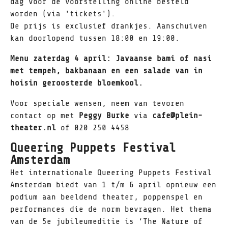
dag vóór de voorstelling online besteld
worden (via 'tickets').
De prijs is exclusief drankjes. Aanschuiven
kan doorlopend tussen 18:00 en 19:00.
Menu zaterdag 4 april: Javaanse bami of nasi
met tempeh, bakbanaan en een salade van in
hoisin geroosterde bloemkool.
Voor speciale wensen, neem van tevoren
contact op met
Peggy Burke
via
cafe@plein-
theater.nl
of 020 250 4458
Queering Puppets Festival
Amsterdam
Het internationale Queering Puppets Festival
Amsterdam biedt van 1 t/m 6 april opnieuw een
podium aan beeldend theater, poppenspel en
performances die de norm bevragen. Het thema
van de 5e jubileumeditie is ‘The Nature of