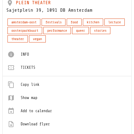
PLEIN THEATER
Sajetplein 39, 1091 DB Amsterdam
amsterdam-oost
festivals
food
kitchen
lecture
oosterparkbuurt
performance
queer
stories
theater
vegan
INFO
TICKETS
Copy link
Show map
Add to calendar
Download flyer