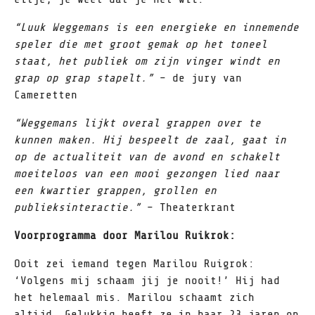
“Luuk Weggemans is een energieke en innemende
speler die met groot gemak op het toneel
staat, het publiek om zijn vinger windt en
grap op grap stapelt.”
– de jury van
Cameretten
“Weggemans lijkt overal grappen over te
kunnen maken. Hij bespeelt de zaal, gaat in
op de actualiteit van de avond en schakelt
moeiteloos van een mooi gezongen lied naar
een kwartier grappen, grollen en
publieksinteractie.”
– Theaterkrant
Voorprogramma door Marilou Ruikrok:
Ooit zei iemand tegen Marilou Ruigrok:
‘Volgens mij schaam jij je nooit!’ Hij had
het helemaal mis. Marilou schaamt zich
altijd. Gelukkig heeft ze in haar 23 jaren op