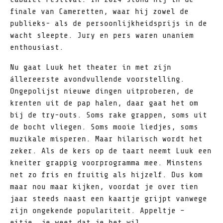
finale van Cameretten, waar hij zowel de
publieks- als de persoonlijkheidsprijs in de
wacht sleepte. Jury en pers waren unaniem
enthousiast.
Nu gaat Luuk het theater in met zijn
állereerste avondvullende voorstelling.
Ongepolijst nieuwe dingen uitproberen, de
krenten uit de pap halen, daar gaat het om
bij de try-outs. Soms rake grappen, soms uit
de bocht vliegen. Soms mooie liedjes, soms
muzikale misperen. Maar hilarisch wordt het
zeker. Als de kers op de taart neemt Luuk een
kneiter grappig voorprogramma mee. Minstens
net zo fris en fruitig als hijzelf. Dus kom
maar nou maar kijken, voordat je over tien
jaar steeds naast een kaartje grijpt vanwege
zijn ongekende populariteit. Appeltje –
eitje, je weet dat je het wil.