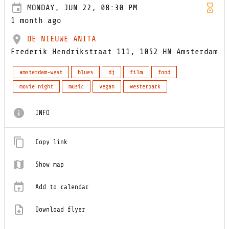
MONDAY, JUN 22, 08:30 PM
1 month ago
DE NIEUWE ANITA
Frederik Hendrikstraat 111, 1052 HN Amsterdam
amsterdam-west
blues
dj
film
food
movie night
music
vegan
westerpark
INFO
Copy link
Show map
Add to calendar
Download flyer