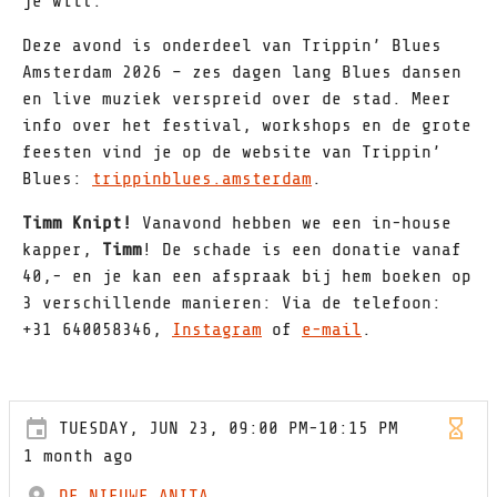
je wilt.
Deze avond is onderdeel van Trippin’ Blues
Amsterdam 2026 – zes dagen lang Blues dansen
en live muziek verspreid over de stad. Meer
info over het festival, workshops en de grote
feesten vind je op de website van Trippin’
Blues:
trippinblues.amsterdam
.
Timm Knipt!
Vanavond hebben we een in-house
kapper,
Timm
! De schade is een donatie vanaf
40,- en je kan een afspraak bij hem boeken op
3 verschillende manieren: Via de telefoon:
+31 640058346,
Instagram
of
e-mail
.
TUESDAY, JUN 23, 09:00 PM-10:15 PM
1 month ago
DE NIEUWE ANITA