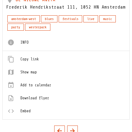
Frederik Hendrikstraat 111, 1052 HN Amsterdam
amsterdam-west
blues
festivals
live
music
party
westerpark
INFO
Copy link
Show map
Add to calendar
Download flyer
Embed