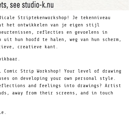
dicale Striptekenworkshop! Je tekenniveau
at het ontwikkelen van je eigen stijl
beurtenissen, reflecties en gevoelens in
n uit hun hoofd te halen, weg van hun scherm,
tieve, creatieve kant.
hikbaar.
l Comic Strip Workshop! Your level of drawing
uses on developing your own personal style.
eflections and feelings into drawings? Artist
ads, away from their screens, and in touch
le.