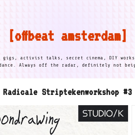
offbeat amsterdam
l gigs, activist talks, secret cinema, DIY works
dance. Always off the radar, definitely not be
Radicale Striptekenworkshop #3