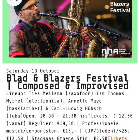
Saturday 18 October
Blad & Blazers Festival
| Composed & Improvised
Lineup: Ties Mellema (saxofoon) ism Thomas
Myrmel (electronica), Annette Maye
(basklarinet) & Carl-Ludwig Hübsch
(tuba)Open: 20:30 - 21:30 hrsTickets: € 12,50
(vanaf) Regulier: €19,50 | Professionele
musici/componisten: €15,- | CJP/Student/<26:
€12,50 | Stadspas Groene Stip: €2,50
Tickets