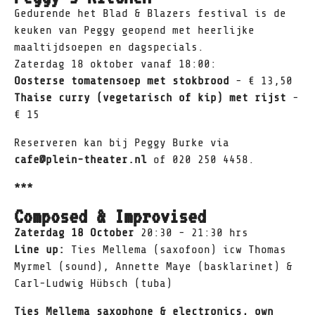
Gedurende het Blad & Blazers festival is de
keuken van Peggy geopend met heerlijke
maaltijdsoepen en dagspecials.
Zaterdag 18 oktober vanaf 18:00:
Oosterse tomatensoep met stokbrood
- € 13,50
Thaise curry (vegetarisch of kip) met rijst
-
€ 15
Reserveren kan bij Peggy Burke via
cafe@plein-theater.nl
of 020 250 4458.
***
Composed & Improvised
Zaterdag 18 October
20:30 - 21:30 hrs
Line up:
Ties Mellema (saxofoon) icw Thomas
Myrmel (sound), Annette Maye (basklarinet) &
Carl-Ludwig Hübsch (tuba)
Ties Mellema saxophone & electronics, own