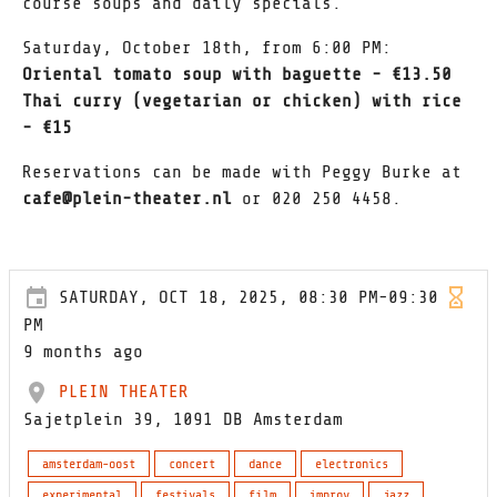
course soups and daily specials.
Saturday, October 18th, from 6:00 PM:
Oriental tomato soup with baguette - €13.50
Thai curry (vegetarian or chicken) with rice
- €15
Reservations can be made with Peggy Burke at
cafe@plein-theater.nl
or 020 250 4458.
SATURDAY, OCT 18, 2025, 08:30 PM-09:30
PM
9 months ago
PLEIN THEATER
Sajetplein 39, 1091 DB Amsterdam
amsterdam-oost
concert
dance
electronics
experimental
festivals
film
improv
jazz