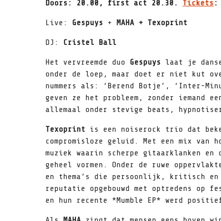
Doors: 20.00, first act 20.30.
Tickets
:
Live:
Gespuys
+
MAHA + Texoprint
DJ:
Cristel Ball
Het vervreemde duo
Gespuys
laat je danse
onder de loep, maar doet er niet kut ov
nummers als: ‘Berend Botje’, ‘Inter-Min
geven ze het probleem, zonder iemand ee
allemaal onder stevige beats, hypnotise
Texoprint
is een noiserock trio dat beke
compromisloze geluid. Met een mix van h
muziek waarin scherpe gitaarklanken en 
geheel vormen. Onder de ruwe oppervlakt
en thema’s die persoonlijk, kritisch en
reputatie opgebouwd met optredens op fe
en hun recente *Mumble EP* werd positie
Als
MAHA
zingt dat mensen eens boven win