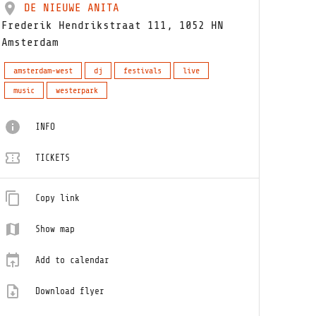
DE NIEUWE ANITA
Frederik Hendrikstraat 111, 1052 HN
Amsterdam
amsterdam-west
dj
festivals
live
music
westerpark
INFO
TICKETS
Copy link
Show map
Add to calendar
Download flyer