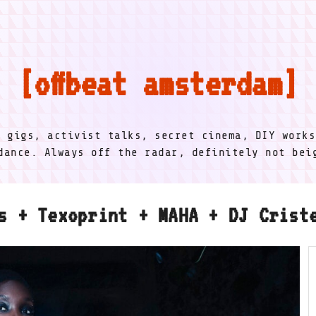
offbeat amsterdam
l gigs, activist talks, secret cinema, DIY works
dance. Always off the radar, definitely not be
s + Texoprint + MAHA + DJ Crist