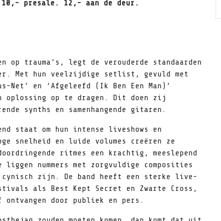
 10,- presale. 12,- aan de deur.
n op trauma’s, legt de verouderde standaarden
er. Met hun veelzijdige setlist, gevuld met
us-Net’ en ‘Afgeleefd (Ik Ben Een Man)’
n oplossing op te dragen. Dit doen zij
rende synths en samenhangende gitaren.
nd staat om hun intense liveshows en
oge snelheid en luide volumes creëren ze
doordringende ritmes een krachtig, meeslepend
e liggen nummers met zorgvuldige composities
 cynisch zijn. De band heeft een sterke live-
stivals als Best Kept Secret en Zwarte Cross,
f ontvangen door publiek en pers.
stbejag zouden moeten komen, dan komt dat uit