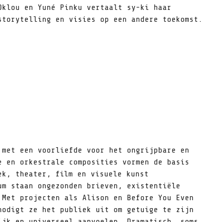
Oklou en Yuné Pinku vertaalt sy-ki haar
storytelling en visies op een andere toekomst.
 met een voorliefde voor het ongrijpbare en
e en orkestrale composities vormen de basis
ek, theater, film en visuele kunst
um staan ongezonden brieven, existentiële
 Met projecten als Alison en Before You Even
nodigt ze het publiek uit om getuige te zijn
ijk en universeel aanvoelen. Dramatisch, soms