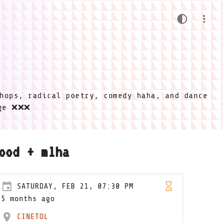
hops, radical poetry, comedy haha, and dance
ige ❌❌❌
ood + mlha
SATURDAY, FEB 21, 07:30 PM
5 months ago
CINETOL