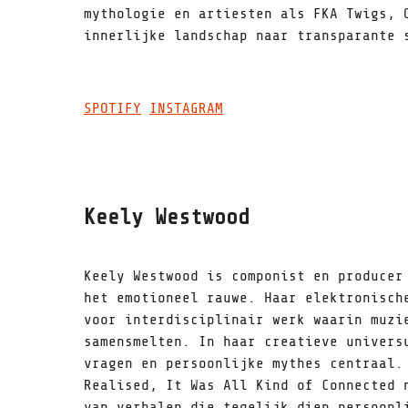
mythologie en artiesten als FKA Twigs, 
innerlijke landschap naar transparante 
SPOTIFY
INSTAGRAM
Keely Westwood
Keely Westwood is componist en producer
het emotioneel rauwe. Haar elektronisch
voor interdisciplinair werk waarin muzi
samensmelten. In haar creatieve univers
vragen en persoonlijke mythes centraal.
Realised, It Was All Kind of Connected 
van verhalen die tegelijk diep persoonl