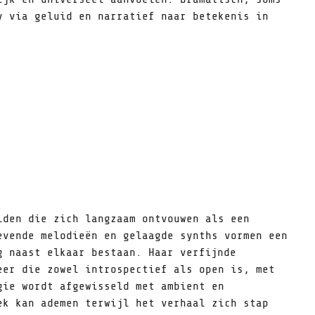
y via geluid en narratief naar betekenis in
lden die zich langzaam ontvouwen als een
evende melodieën en gelaagde synths vormen een
g naast elkaar bestaan. Haar verfijnde
eer die zowel introspectief als open is, met
gie wordt afgewisseld met ambient en
ek kan ademen terwijl het verhaal zich stap