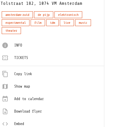
Tolstraat 182, 1074 VM Amsterdam
amsterdam-zuid
de pijp
elektronisch
experimental
film
idm
live
music
theater
INFO
TICKETS
Copy link
Show map
Add to calendar
Download flyer
Embed