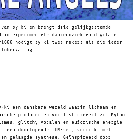
 van sy-ki en brengt drie gelijkgestemde
d in experimentele dancemuziek en digitale
rl666 nodigt sy-ki twee makers uit die ieder
clubervaring.
y-ki een dansbare wereld waarin lichaam en
nische producer en vocalist creëert zij Mytho
itmes, glitchy vocalen en euforische energie
ls een doorlopende IDM-set, verrijkt met
 en gelaagde synthese. Geïnspireerd door