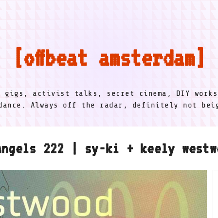
offbeat amsterdam
l gigs, activist talks, secret cinema, DIY works
dance. Always off the radar, definitely not be
Angels 222 | sy-ki + keely westw