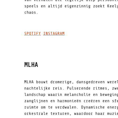
speels en altijd eigenzinnig zoekt Keel
chaos.
SPOTIFY
INSTAGRAM
MLHA
MLHA bouwt dromerige, dansgedreven were
nachtelijke reis. Pulserende ritmes, zw
landschap waarin melancholie en bewegin
zanglijnen en harmonieën creëren een sf
ruimte om te verdwalen. Dynamische ener
orkestrale texturen, waardoor haar muzi