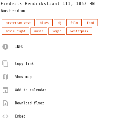
Frederik Hendrikstraat 111, 1052 HN
Amsterdam
amsterdam-west
blues
dj
film
food
movie night
music
vegan
westerpark
INFO
Copy link
Show map
Add to calendar
Download flyer
Embed