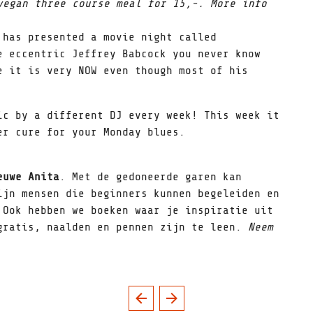
vegan three course meal for 15,-. More info
 has presented a movie night called
e eccentric Jeffrey Babcock you never know
e it is very NOW even though most of his
ic by a different DJ every week! This week it
er cure for your Monday blues.
euwe Anita
. Met de gedoneerde garen kan
ijn mensen die beginners kunnen begeleiden en
 Ook hebben we boeken waar je inspiratie uit
gratis, naalden en pennen zijn te leen.
Neem