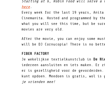
Starting at 6, Robin Food will serve a 
here
.
Every week for the last 19 years, Anita
Cinemanita. Hosted and programmed by th
what you will see this time, but be sur
movies are very old.
After the movie, you can enjoy some mus
will be DJ Cornucopia! There is no bett
FIBER FACTORY
Je wekelijkse textielkunstclub in
De Ni
iedereen aansluiten en iets maken. Er z
er is gezelligheid voor de gevorderden.
kunt opdoen. Meedoen is gratis, wol is 
je vrienden mee!