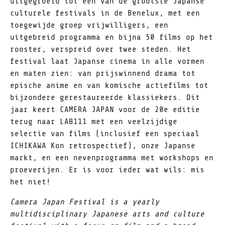
uitgegroeid tot één van de grootste Japanse
culturele festivals in de Benelux, met een
toegewijde groep vrijwilligers, een
uitgebreid programma en bijna 50 films op het
rooster, verspreid over twee steden. Het
festival laat Japanse cinema in alle vormen
en maten zien: van prijswinnend drama tot
epische anime en van komische actiefilms tot
bijzondere gerestaureerde klassiekers. Dit
jaar keert CAMERA JAPAN voor de 20e editie
terug naar LAB111 met een veelzijdige
selectie van films (inclusief een speciaal
ICHIKAWA Kon retrospectief), onze Japanse
markt, en een nevenprogramma met workshops en
proeverijen. Er is voor ieder wat wils: mis
het niet!
Camera Japan Festival is a yearly
multidisciplinary Japanese arts and culture