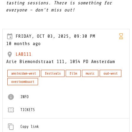
tasting sessions. There is something for
everyone – don’t miss out!
FRIDAY, OCT 03, 2025, 09:30 PM
10 months ago
LAB111
Arie Biemondstraat 111, 1054 PD Amsterdam
amsterdam-west
festivals
film
music
oud-west
overtoombuurt
INFO
TICKETS
Copy link